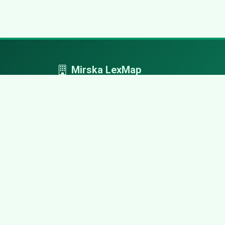
Mirska LexMap
Mirska LexMap - przejrzysty system firm,
zaprojektowany z adwokacką precyzją.