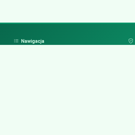
Nawigacja
Strona główna
Pol
Zaloguj się
Dodaj firmę
Przypomnij hasło
Blog
Kontakt
Mapa strony