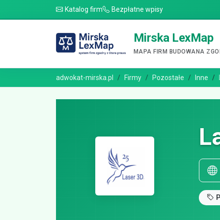
Katalog firm
Bezpłatne wpisy
Mirska LexMap
MAPA FIRM BUDOWANA ZGOD
adwokat-mirska.pl
Firmy
Pozostałe
Inne
L