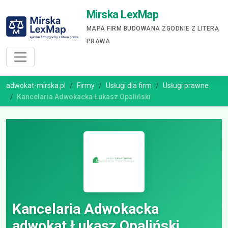
Mirska LexMap
MAPA FIRM BUDOWANA ZGODNIE Z LITERĄ
PRAWA
adwokat-mirska.pl
Firmy
Usługi dla firm
Usługi prawne
Kancelaria Adwokacka Łukasz Opaliński
Kancelaria Adwokacka
adwokat Łukasz Opaliński