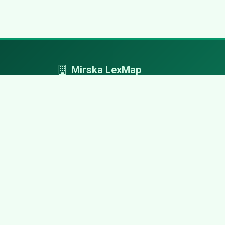
Mirska LexMap
Mirska LexMap - przejrzysty system firm,
zaprojektowany z adwokacką precyzją.