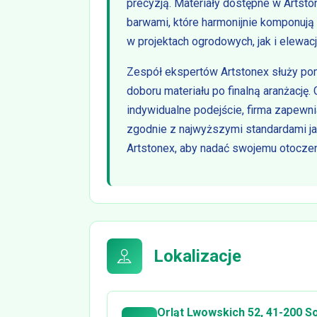
precyzją. Materiały dostępne w Artsto
barwami, które harmonijnie komponują
w projektach ogrodowych, jak i elewac
Zespół ekspertów Artstonex służy pomo
doboru materiału po finalną aranżację.
indywidualne podejście, firma zapewn
zgodnie z najwyższymi standardami jak
Artstonex, aby nadać swojemu otoczeni
Lokalizacje
Orląt Lwowskich 52, 41-200 S