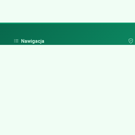
Nawigacja
Strona główna
Pol
Zaloguj się
Dodaj firmę
Przypomnij hasło
Blog
Kontakt
Mapa strony