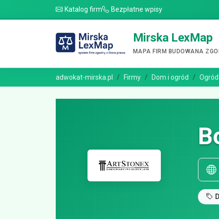
Katalog firm
Bezpłatne wpisy
Mirska LexMap
MAPA FIRM BUDOWANA ZGOD
adwokat-mirska.pl
Firmy
Dom i ogród
Ogród
B