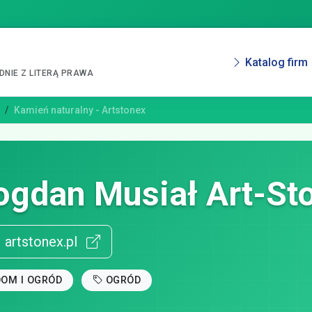
Katalog firm
NIE Z LITERĄ PRAWA
Kamień naturalny - Artstonex
ogdan Musiał Art-St
artstonex.pl
DOM I OGRÓD
OGRÓD