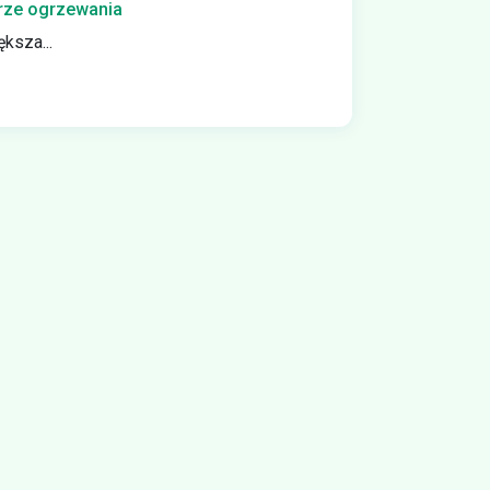
orze ogrzewania
ksza...