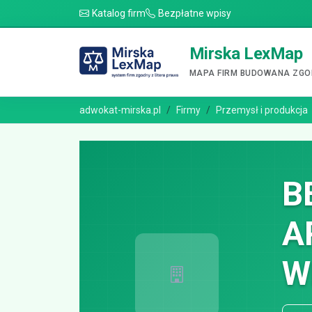
Katalog firm
Bezpłatne wpisy
Mirska LexMap
MAPA FIRM BUDOWANA ZGOD
adwokat-mirska.pl
Firmy
Przemysł i produkcja
B
A
W