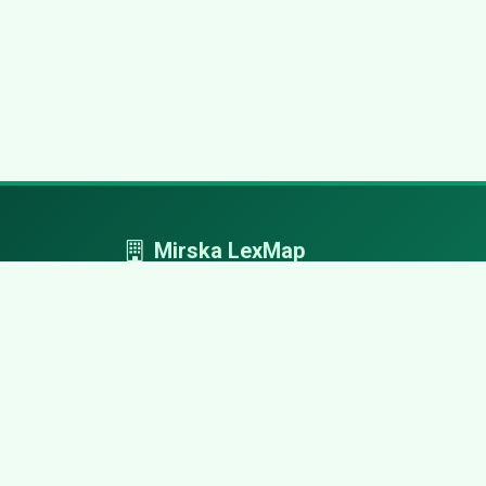
Mirska LexMap
Mirska LexMap - przejrzysty system firm,
zaprojektowany z adwokacką precyzją.