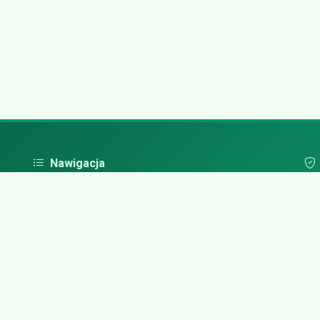
Nawigacja
Strona główna
Pol
Zaloguj się
Dodaj firmę
Przypomnij hasło
Blog