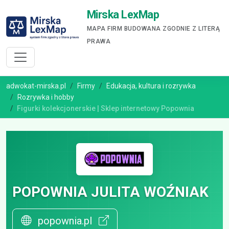
Mirska LexMap
MAPA FIRM BUDOWANA ZGODNIE Z LITERĄ
PRAWA
adwokat-mirska.pl
Firmy
Edukacja, kultura i rozrywka
Rozrywka i hobby
Figurki kolekcjonerskie | Sklep internetowy Popownia
POPOWNIA JULITA WOŹNIAK
popownia.pl