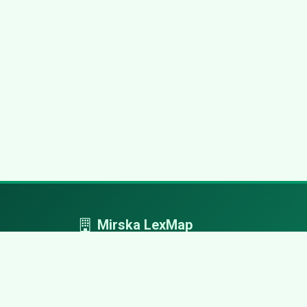
Mirska LexMap
Mirska LexMap - przejrzysty system firm,
zaprojektowany z adwokacką precyzją.