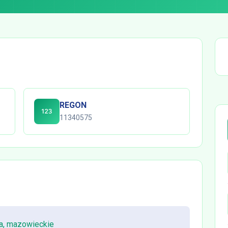
REGON
11340575
a, mazowieckie