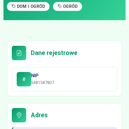
DOM I OGRÓD
OGRÓD
Dane rejestrowe
NIP
5481587807
Adres