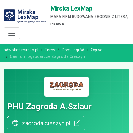
Mirska LexMap
MAPA FIRM BUDOWANA ZGODNIE Z LITERĄ
PRAWA
adwokat-mirska.pl
Firmy
Dom i ogród
Ogród
Centrum ogrodnicze Zagroda Cieszyn
PHU Zagroda A.Szlaur
zagroda.cieszyn.pl