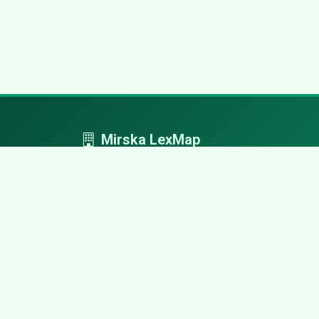
Mirska LexMap
Mirska LexMap - przejrzysty system firm,
zaprojektowany z adwokacką precyzją.