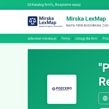
Katalog firm
Bezpłatne wpisy
Mirska LexMap
MAPA FIRM BUDOWANA ZGOD
adwokat-mirska.pl
Firmy
Usługi dla firm
Poz
"
Re