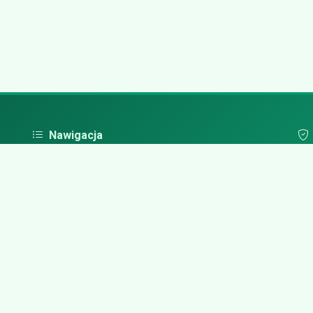
Nawigacja
Strona główna
Pol
Zaloguj się
Dodaj firmę
Przypomnij hasło
Blog
Kontakt