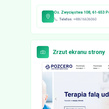
Os. Zwycięstwa 108, 61-653 P
Telefon:
+48616636060
Zrzut ekranu strony