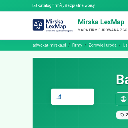
Katalog firm
Bezpłatne wpisy
Mirska LexMap
MAPA FIRM BUDOWANA ZGOD
adwokat-mirska.pl
Firmy
Zdrowie i uroda
Us
B