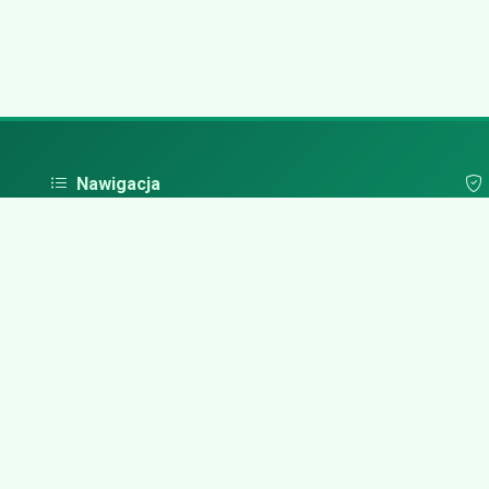
Nawigacja
Strona główna
Pol
Zaloguj się
Dodaj firmę
Przypomnij hasło
Blog
Kontakt