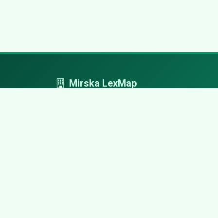
Mirska LexMap
Mirska LexMap - przejrzysty system firm,
zaprojektowany z adwokacką precyzją.