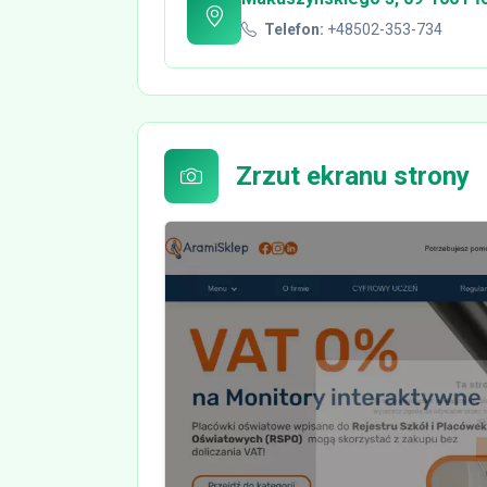
Telefon:
+48502-353-734
Zrzut ekranu strony