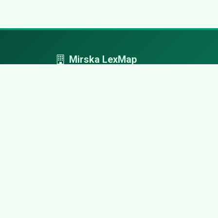
Mirska LexMap
Mirska LexMap - przejrzysty system firm,
zaprojektowany z adwokacką precyzją.