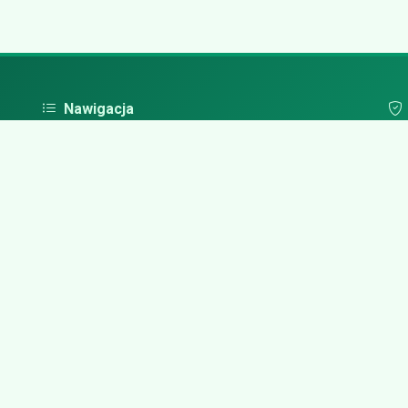
Nawigacja
Strona główna
Pol
Zaloguj się
Dodaj firmę
Przypomnij hasło
Blog
Kontakt
Mapa strony