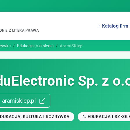
Katalog firm
NIE Z LITERĄ PRAWA
zrywka
Edukacja i szkolenia
AramiSKlep
uElectronic Sp. z o.
aramisklep.pl
EDUKACJA, KULTURA I ROZRYWKA
EDUKACJA I SZKOL