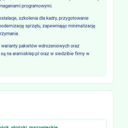
ymaganiami programowymi.
talacje, szkolenia dla kadry, przygotowanie
modernizację sprzętu, zapewniając minimalizację
trzymania.
 warianty pakietów wdrożeniowych oraz
ą na aramisklep.pl oraz w siedzibie firmy w
ońsk, płoński, mazowieckie