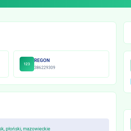
REGON
386229309
k, płoński, mazowieckie