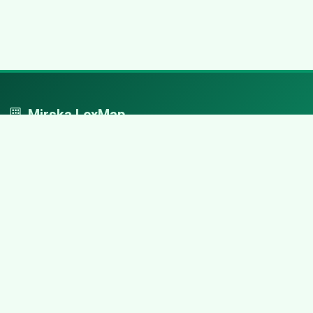
Mirska LexMap
Mirska LexMap - przejrzysty system firm, zaprojektowany z
adwokacką precyzją.
Nawigacja
Strona główna
Zaloguj się
Dodaj firmę