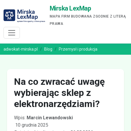
Mirska LexMap
MAPA FIRM BUDOWANA ZGODNIE Z LITERĄ
PRAWA
adwokat-mirska.pl
Blog
Przemysł i produkcja
Na co zwracać uwagę
wybierając sklep z
elektronarzędziami?
Wpis:
Marcin Lewandowski
10 grudnia 2025