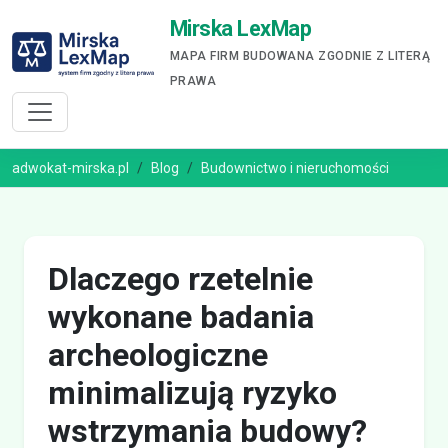
Mirska LexMap
MAPA FIRM BUDOWANA ZGODNIE Z LITERĄ
PRAWA
adwokat-mirska.pl
Blog
Budownictwo i nieruchomości
Dlaczego rzetelnie
wykonane badania
archeologiczne
minimalizują ryzyko
wstrzymania budowy?