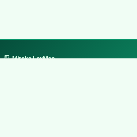
Mirska LexMap
Mirska LexMap - przejrzysty system firm, zaprojektowany z
adwokacką precyzją.
Nawigacja
Strona główna
Zaloguj się
Dodaj firmę