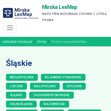
Mirska LexMap
MAPA FIRM BUDOWANA ZGODNIE Z LITERĄ
PRAWA
adwokat-mirska.pl
Firmy
Firmy z województwa
Śląskie
WIELKOPOLSKIE
KUJAWSKO-POMORSKIE
ŁÓDZKIE
MAŁOPOLSKIE
OPOLSKIE
ŚLĄSKIE
ZACHODNIOPOMORSKIE
DOLNOŚLĄSKIE
MAZOWIECKIE