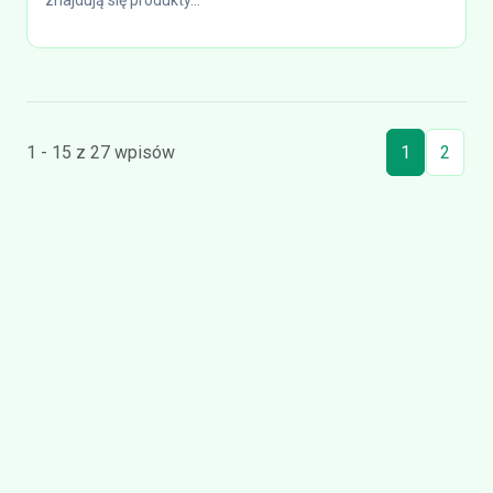
znajdują się produkty...
1 - 15 z 27 wpisów
1
2