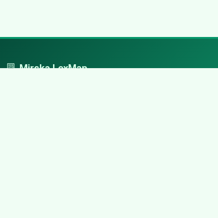
Mirska LexMap
Mirska LexMap - przejrzysty system firm, zaprojektowany z
adwokacką precyzją.
Nawigacja
Strona główna
Zaloguj się
Dodaj firmę
Przypomnij hasło