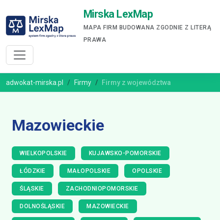
Mirska LexMap
MAPA FIRM BUDOWANA ZGODNIE Z LITERĄ
PRAWA
adwokat-mirska.pl
Firmy
Firmy z województwa
Mazowieckie
WIELKOPOLSKIE
KUJAWSKO-POMORSKIE
ŁÓDZKIE
MAŁOPOLSKIE
OPOLSKIE
ŚLĄSKIE
ZACHODNIOPOMORSKIE
DOLNOŚLĄSKIE
MAZOWIECKIE