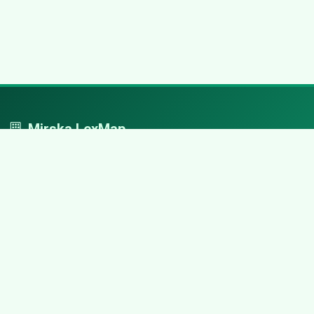
Mirska LexMap
Mirska LexMap - przejrzysty system firm, zaprojektowany z
adwokacką precyzją.
Nawigacja
Strona główna
Zaloguj się
Dodaj firmę