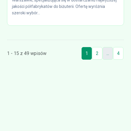
Warszawie, specjalizująca się w dostarczaniu najwyższej
jakości półfabrykatów do biżuterii. Ofertę wyróżnia
szeroki wybór...
1 - 15 z 49 wpisów
1
2
...
4