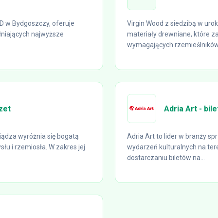
D w Bydgoszczy, oferuje
Virgin Wood z siedzibą w uro
niających najwyższe
materiały drewniane, które z
wymagających rzemieślników.
zet
Adria Art - bil
ądza wyróżnia się bogatą
Adria Art to lider w branży sp
łu i rzemiosła. W zakres jej
wydarzeń kulturalnych na tere
dostarczaniu biletów na...