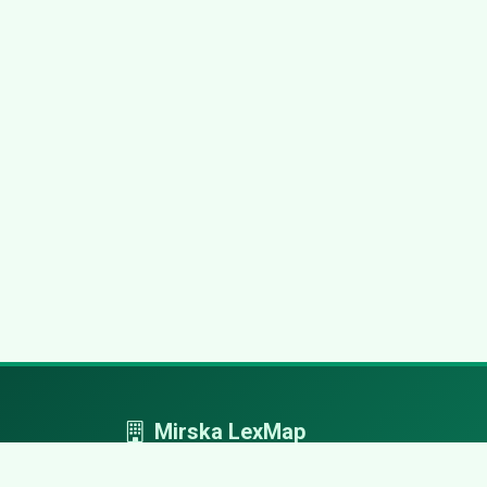
Mirska LexMap
Mirska LexMap - przejrzysty system firm,