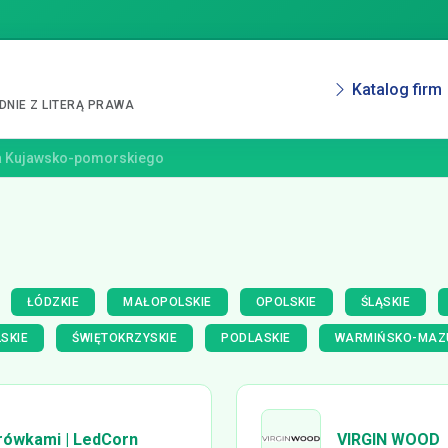
Katalog firm
NIE Z LITERĄ PRAWA
a Kujawsko-pomorskiego
ŁÓDZKIE
MAŁOPOLSKIE
OPOLSKIE
ŚLĄSKIE
SKIE
ŚWIĘTOKRZYSKIE
PODLASKIE
WARMIŃSKO-MAZ
arówkami | LedCorn
VIRGIN WOOD