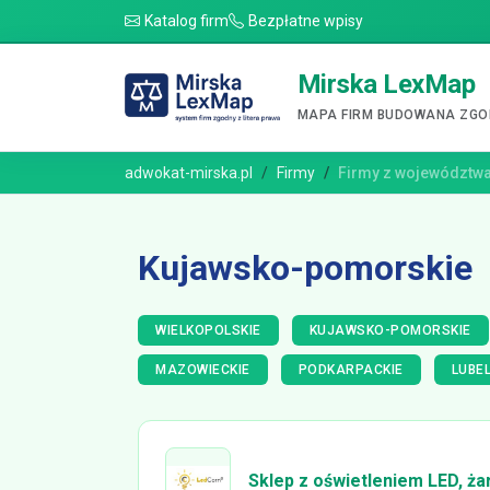
Katalog firm
Bezpłatne wpisy
Mirska LexMap
MAPA FIRM BUDOWANA ZGOD
adwokat-mirska.pl
Firmy
Firmy z województw
Kujawsko-pomorskie
WIELKOPOLSKIE
KUJAWSKO-POMORSKIE
MAZOWIECKIE
PODKARPACKIE
LUBEL
Sklep z oświetleniem LED, ż