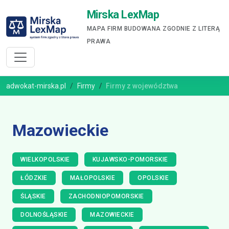
Mirska LexMap
MAPA FIRM BUDOWANA ZGODNIE Z LITERĄ
PRAWA
adwokat-mirska.pl
Firmy
Firmy z województwa
Mazowieckie
WIELKOPOLSKIE
KUJAWSKO-POMORSKIE
ŁÓDZKIE
MAŁOPOLSKIE
OPOLSKIE
ŚLĄSKIE
ZACHODNIOPOMORSKIE
DOLNOŚLĄSKIE
MAZOWIECKIE