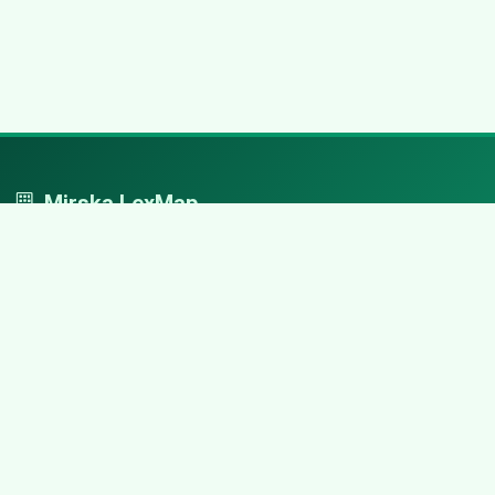
Mirska LexMap
Mirska LexMap - przejrzysty system firm, zaprojektowany z
adwokacką precyzją.
Nawigacja
Strona główna
Zaloguj się
Dodaj firmę