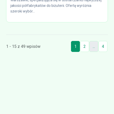
Warszawie, specjalizująca się w dostarczaniu najwyższej
jakości półfabrykatów do biżuterii. Ofertę wyróżnia
szeroki wybór...
1 - 15 z 49 wpisów
1
2
...
4