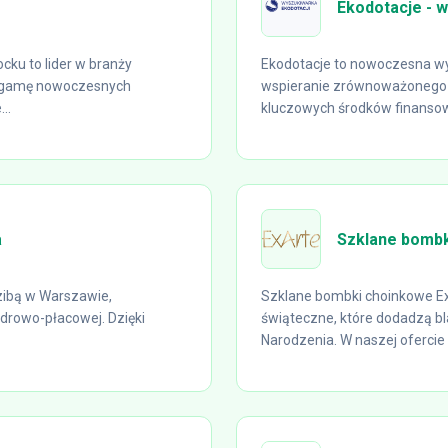
Ekodotacje - w
ku to lider w branży
Ekodotacje to nowoczesna wys
ą gamę nowoczesnych
wspieranie zrównoważonego 
..
kluczowych środków finansowy
a
Szklane bombk
zibą w Warszawie,
Szklane bombki choinkowe Ex
drowo-płacowej. Dzięki
świąteczne, które dodadzą 
Narodzenia. W naszej ofercie 