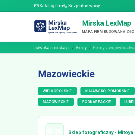
Katalog firm
Bezpłatne wpisy
Mirska LexMap
MAPA FIRM BUDOWANA ZGOD
adwokat-mirska.pl
Firmy
Firmy z województw
Mazowieckie
WIELKOPOLSKIE
KUJAWSKO-POMORSKIE
MAZOWIECKIE
PODKARPACKIE
LUBEL
Sklep fotograficzny - Mitoya