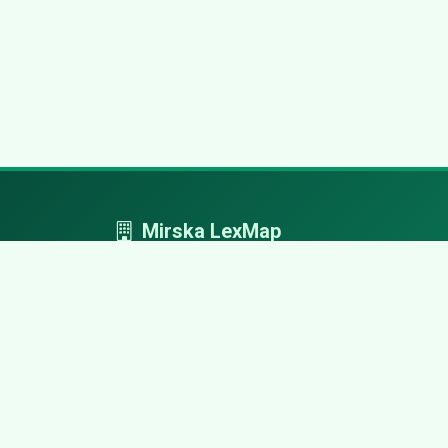
Mirska LexMap
Mirska LexMap - przejrzysty system firm,
zaprojektowany z adwokacką precyzją.