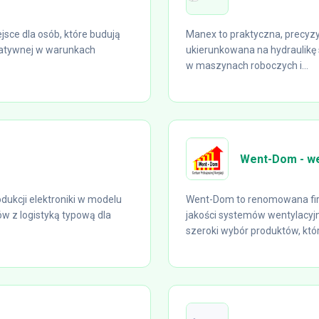
jsce dla osób, które budują
Manex to praktyczna, precyzy
reatywnej w warunkach
ukierunkowana na hydraulik
w maszynach roboczych i...
Went-Dom - we
dukcji elektroniki w modelu
Went-Dom to renomowana firm
w z logistyką typową dla
jakości systemów wentylacyj
szeroki wybór produktów, któr