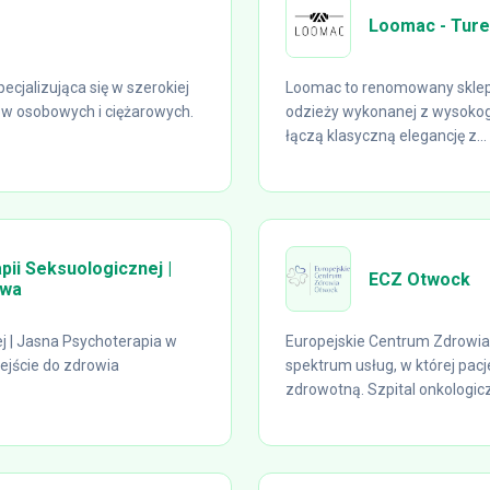
Loomac - Tur
cjalizująca się w szerokiej
Loomac to renomowany sklep i
ów osobowych i ciężarowych.
odzieży wykonanej z wysokog
łączą klasyczną elegancję z...
pii Seksuologicznej |
ECZ Otwock
awa
ej | Jasna Psychoterapia w
Europejskie Centrum Zdrowi
ejście do zdrowia
spektrum usług, w której pac
zdrowotną. Szpital onkologicz