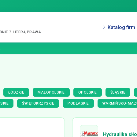
Katalog firm
NIE Z LITERĄ PRAWA
a
ŁÓDZKIE
MAŁOPOLSKIE
OPOLSKIE
ŚLĄSKIE
SKIE
ŚWIĘTOKRZYSKIE
PODLASKIE
WARMIŃSKO-MAZ
Hydraulika si