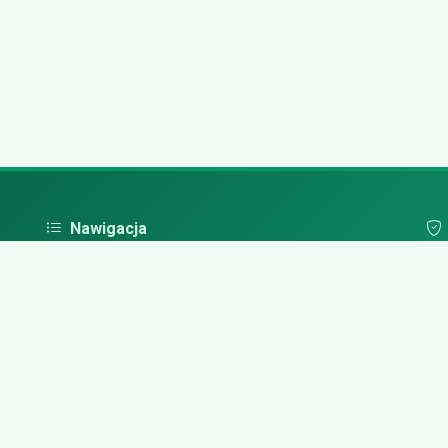
Nawigacja
Strona główna
Pol
Zaloguj się
Dodaj firmę
Przypomnij hasło
Blog