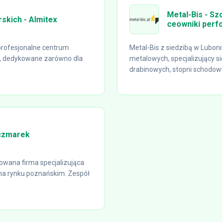
Metal-Bis - Sz
skich - Almitex
ceowniki per
 profesjonalne centrum
Metal-Bis z siedzibą w Lubo
h, dedykowane zarówno dla
metalowych, specjalizujący si
drabinowych, stopni schodowyc
aczmarek
wana firma specjalizująca
a rynku poznańskim. Zespół