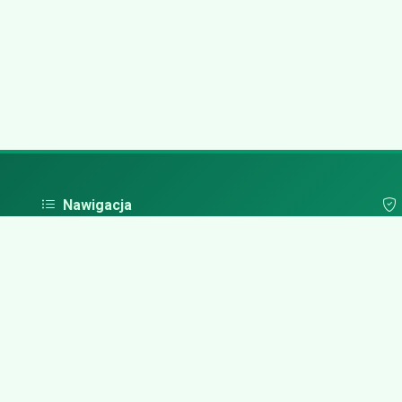
Nawigacja
Strona główna
Pol
Zaloguj się
Dodaj firmę
Przypomnij hasło
Blog