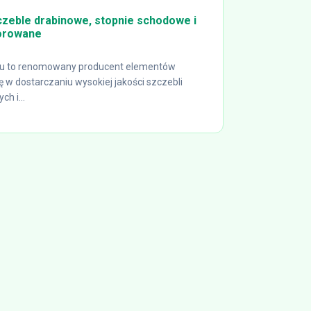
czeble drabinowe, stopnie schodowe i
forowane
niu to renomowany producent elementów
ę w dostarczaniu wysokiej jakości szczebli
h i...