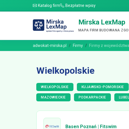
Katalog firm
Bezpłatne wpisy
Mirska LexMap
MAPA FIRM BUDOWANA ZGOD
adwokat-mirska.pl
Firmy
Firmy z województw
Wielkopolskie
WIELKOPOLSKIE
KUJAWSKO-POMORSKIE
MAZOWIECKIE
PODKARPACKIE
LUBEL
Basen Poznań | Fitswim