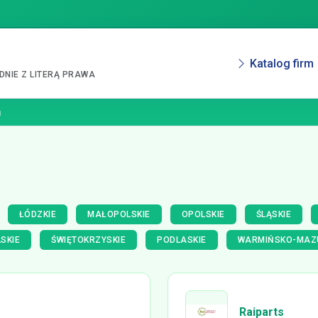
Katalog firm
NIE Z LITERĄ PRAWA
a
ŁÓDZKIE
MAŁOPOLSKIE
OPOLSKIE
ŚLĄSKIE
SKIE
ŚWIĘTOKRZYSKIE
PODLASKIE
WARMIŃSKO-MAZ
Raiparts