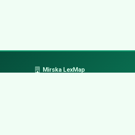
Mirska LexMap
Mirska LexMap - przejrzysty system firm,
zaprojektowany z adwokacką precyzją.