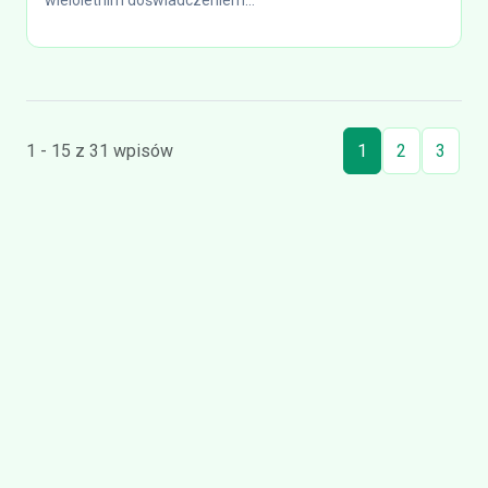
wieloletnim doświadczeniem...
1 - 15 z 31 wpisów
1
2
3