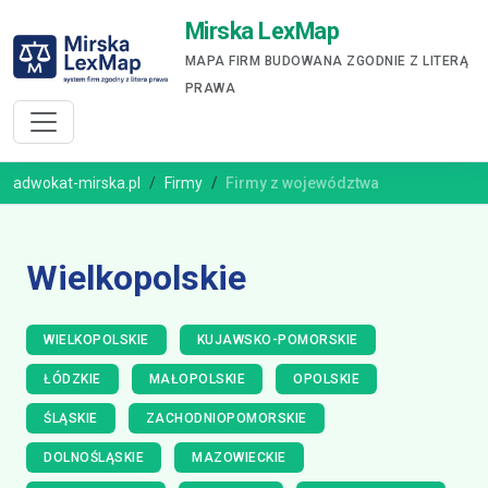
Mirska LexMap
MAPA FIRM BUDOWANA ZGODNIE Z LITERĄ
PRAWA
adwokat-mirska.pl
Firmy
Firmy z województwa
Wielkopolskie
WIELKOPOLSKIE
KUJAWSKO-POMORSKIE
ŁÓDZKIE
MAŁOPOLSKIE
OPOLSKIE
ŚLĄSKIE
ZACHODNIOPOMORSKIE
DOLNOŚLĄSKIE
MAZOWIECKIE