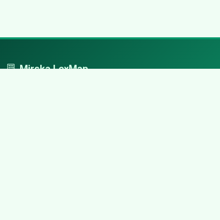
Mirska LexMap
Mirska LexMap - przejrzysty system firm, zaprojektowany z
adwokacką precyzją.
Nawigacja
Strona główna
Zaloguj się
Dodaj firmę
Przypomnij hasło