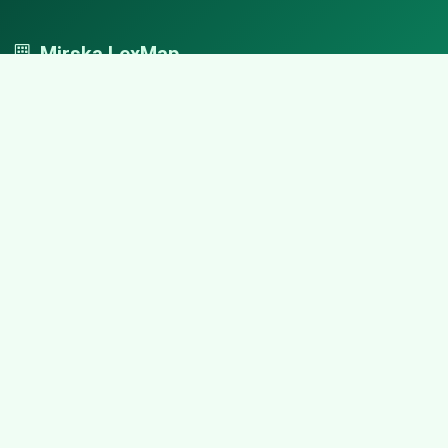
Mirska LexMap
Mirska LexMap - przejrzysty system firm, zaprojektowany z
adwokacką precyzją.
Nawigacja
Strona główna
Zaloguj się
Dodaj firmę
Przypomnij hasło
Blog
Kontakt