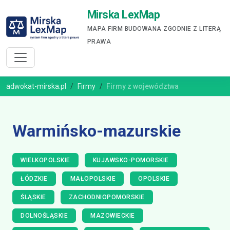
Mirska LexMap
MAPA FIRM BUDOWANA ZGODNIE Z LITERĄ
PRAWA
adwokat-mirska.pl
Firmy
Firmy z województwa
Warmińsko-mazurskie
WIELKOPOLSKIE
KUJAWSKO-POMORSKIE
ŁÓDZKIE
MAŁOPOLSKIE
OPOLSKIE
ŚLĄSKIE
ZACHODNIOPOMORSKIE
DOLNOŚLĄSKIE
MAZOWIECKIE