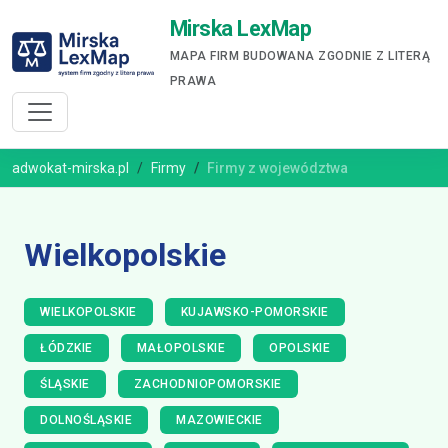
Mirska LexMap
MAPA FIRM BUDOWANA ZGODNIE Z LITERĄ
PRAWA
adwokat-mirska.pl
Firmy
Firmy z województwa
Wielkopolskie
WIELKOPOLSKIE
KUJAWSKO-POMORSKIE
ŁÓDZKIE
MAŁOPOLSKIE
OPOLSKIE
ŚLĄSKIE
ZACHODNIOPOMORSKIE
DOLNOŚLĄSKIE
MAZOWIECKIE