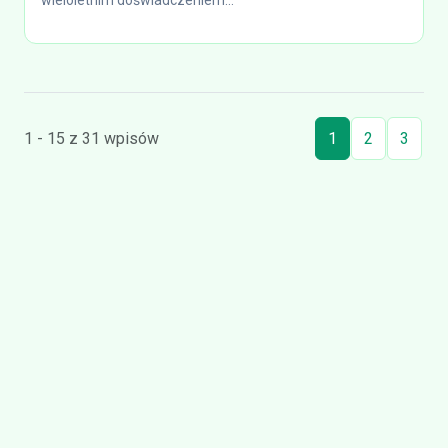
wieloletnim doświadczeniem...
1 - 15 z 31 wpisów
1
2
3