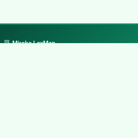
Mirska LexMap
Mirska LexMap - przejrzysty system firm, zaprojektowany z
adwokacką precyzją.
Nawigacja
Strona główna
Zaloguj się
Dodaj firmę
Przypomnij hasło