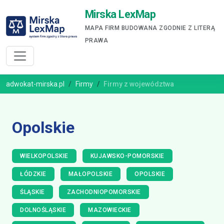
Mirska LexMap
MAPA FIRM BUDOWANA ZGODNIE Z LITERĄ
PRAWA
adwokat-mirska.pl
Firmy
Firmy z województwa
Opolskie
WIELKOPOLSKIE
KUJAWSKO-POMORSKIE
ŁÓDZKIE
MAŁOPOLSKIE
OPOLSKIE
ŚLĄSKIE
ZACHODNIOPOMORSKIE
DOLNOŚLĄSKIE
MAZOWIECKIE