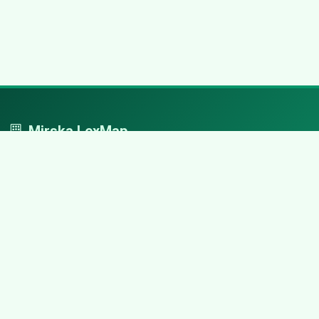
Mirska LexMap
Mirska LexMap - przejrzysty system firm, zaprojektowany z
adwokacką precyzją.
Nawigacja
Strona główna
Zaloguj się
Dodaj firmę