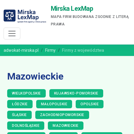
Mirska LexMap
MAPA FIRM BUDOWANA ZGODNIE Z LITERĄ
PRAWA
adwokat-mirska.pl
Firmy
Firmy z województwa
Mazowieckie
WIELKOPOLSKIE
KUJAWSKO-POMORSKIE
ŁÓDZKIE
MAŁOPOLSKIE
OPOLSKIE
ŚLĄSKIE
ZACHODNIOPOMORSKIE
DOLNOŚLĄSKIE
MAZOWIECKIE