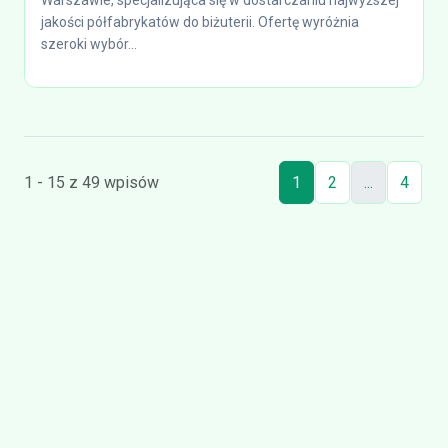
Warszawie, specjalizująca się w dostarczaniu najwyższej
jakości półfabrykatów do biżuterii. Ofertę wyróżnia
szeroki wybór...
1 - 15 z 49 wpisów
1
2
...
4