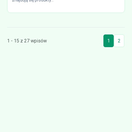
znajdują się produkty...
1 - 15 z 27 wpisów
1
2