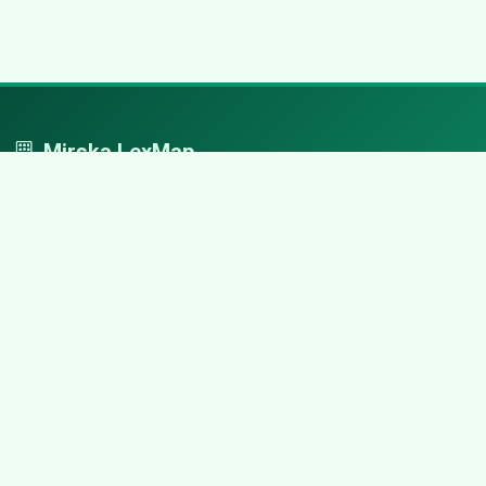
Mirska LexMap
Mirska LexMap - przejrzysty system firm, zaprojektowany z
adwokacką precyzją.
Nawigacja
Strona główna
Zaloguj się
Dodaj firmę
Przypomnij hasło