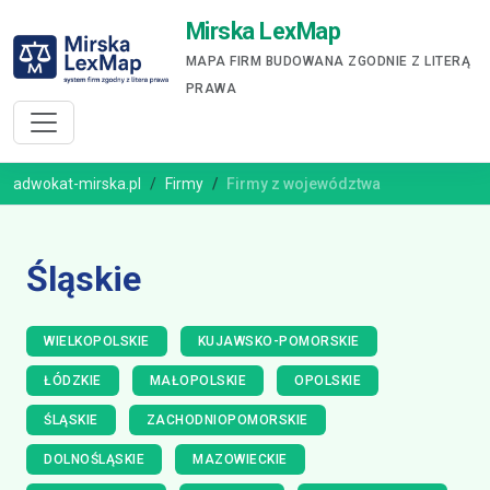
Mirska LexMap
MAPA FIRM BUDOWANA ZGODNIE Z LITERĄ
PRAWA
adwokat-mirska.pl
Firmy
Firmy z województwa
Śląskie
WIELKOPOLSKIE
KUJAWSKO-POMORSKIE
ŁÓDZKIE
MAŁOPOLSKIE
OPOLSKIE
ŚLĄSKIE
ZACHODNIOPOMORSKIE
DOLNOŚLĄSKIE
MAZOWIECKIE