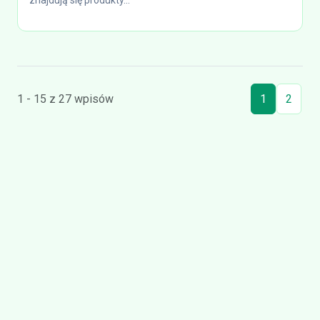
znajdują się produkty...
1 - 15 z 27 wpisów
1
2