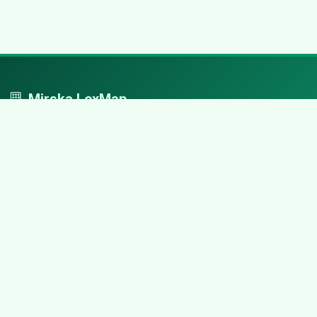
Mirska LexMap
Mirska LexMap - przejrzysty system firm, zaprojektowany z
adwokacką precyzją.
Nawigacja
Strona główna
Zaloguj się
Dodaj firmę
Przypomnij hasło