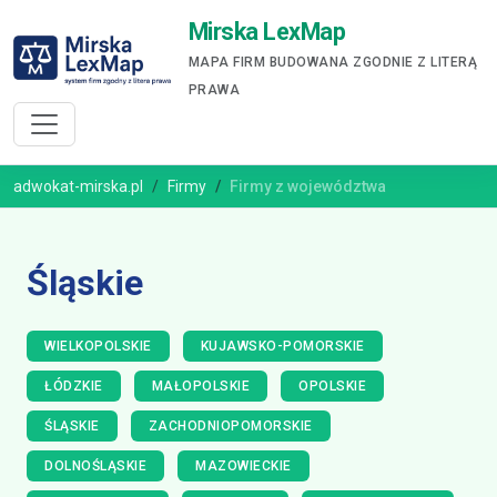
Mirska LexMap
MAPA FIRM BUDOWANA ZGODNIE Z LITERĄ
PRAWA
adwokat-mirska.pl
Firmy
Firmy z województwa
Śląskie
WIELKOPOLSKIE
KUJAWSKO-POMORSKIE
ŁÓDZKIE
MAŁOPOLSKIE
OPOLSKIE
ŚLĄSKIE
ZACHODNIOPOMORSKIE
DOLNOŚLĄSKIE
MAZOWIECKIE