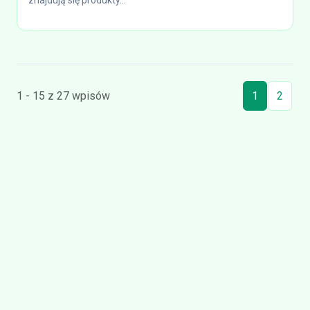
znajdują się produkty...
1 - 15 z 27 wpisów
1
2