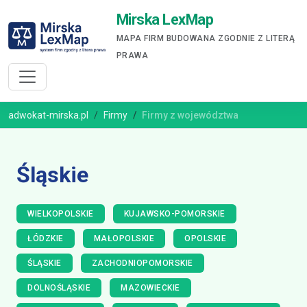
Mirska LexMap
MAPA FIRM BUDOWANA ZGODNIE Z LITERĄ
PRAWA
adwokat-mirska.pl
Firmy
Firmy z województwa
Śląskie
WIELKOPOLSKIE
KUJAWSKO-POMORSKIE
ŁÓDZKIE
MAŁOPOLSKIE
OPOLSKIE
ŚLĄSKIE
ZACHODNIOPOMORSKIE
DOLNOŚLĄSKIE
MAZOWIECKIE