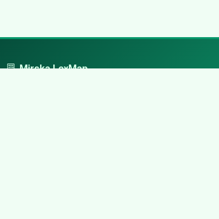
Mirska LexMap
Mirska LexMap - przejrzysty system firm, zaprojektowany z
adwokacką precyzją.
Nawigacja
Strona główna
Zaloguj się
Dodaj firmę
Przypomnij hasło