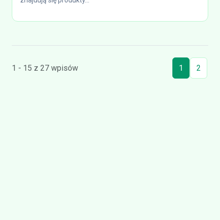
znajdują się produkty...
1 - 15 z 27 wpisów
1
2