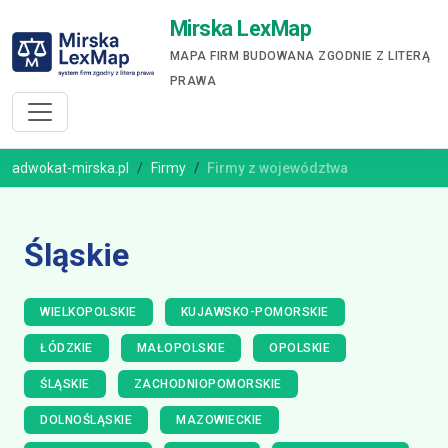
Mirska LexMap
MAPA FIRM BUDOWANA ZGODNIE Z LITERĄ
PRAWA
adwokat-mirska.pl
Firmy
Firmy z województwa
Śląskie
WIELKOPOLSKIE
KUJAWSKO-POMORSKIE
ŁÓDZKIE
MAŁOPOLSKIE
OPOLSKIE
ŚLĄSKIE
ZACHODNIOPOMORSKIE
DOLNOŚLĄSKIE
MAZOWIECKIE