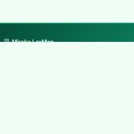
Mirska LexMap
Mirska LexMap - przejrzysty system firm, zaprojektowany z
adwokacką precyzją.
Nawigacja
Strona główna
Zaloguj się
Dodaj firmę
Przypomnij hasło