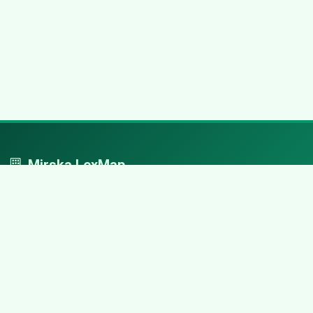
Mirska LexMap
Mirska LexMap - przejrzysty system firm, zaprojektowany z
adwokacką precyzją.
Nawigacja
Strona główna
Zaloguj się