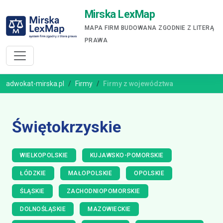
Mirska LexMap
MAPA FIRM BUDOWANA ZGODNIE Z LITERĄ
PRAWA
adwokat-mirska.pl
Firmy
Firmy z województwa
Świętokrzyskie
WIELKOPOLSKIE
KUJAWSKO-POMORSKIE
ŁÓDZKIE
MAŁOPOLSKIE
OPOLSKIE
ŚLĄSKIE
ZACHODNIOPOMORSKIE
DOLNOŚLĄSKIE
MAZOWIECKIE