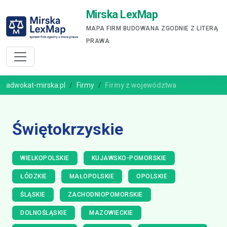
Mirska LexMap
MAPA FIRM BUDOWANA ZGODNIE Z LITERĄ
PRAWA
adwokat-mirska.pl
Firmy
Firmy z województwa
Świętokrzyskie
WIELKOPOLSKIE
KUJAWSKO-POMORSKIE
ŁÓDZKIE
MAŁOPOLSKIE
OPOLSKIE
ŚLĄSKIE
ZACHODNIOPOMORSKIE
DOLNOŚLĄSKIE
MAZOWIECKIE