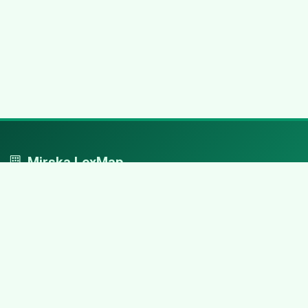
Mirska LexMap
Mirska LexMap - przejrzysty system firm, zaprojektowany z
adwokacką precyzją.
Nawigacja
Strona główna
Zaloguj się