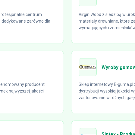
 profesjonalne centrum
Virgin Wood z siedzibą w uro
h, dedykowane zarówno dla
materiały drewniane, które z
wymagających rzemieślników.
Wyroby gumowe
to renomowany producent
Sklep internetowy E-guma.pl z
ynek najwyższej jakości
dystrybucji wysokiej jakości
zastosowanie w różnych gałęz
Sintex - Produ