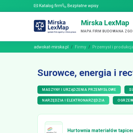
Katalog firm
Bezpłatne wpisy
Mirska LexMap
MAPA FIRM BUDOWANA ZGOD
adwokat-mirska.pl
Firmy
Przemysł i produkcj
Surowce, energia i rec
MASZYNY I URZĄDZENIA PRZEMYSŁOWE
S
NARZĘDZIA I ELEKTRONARZĘDZIA
OGRZEW
Hurtownia materiałów tapicer