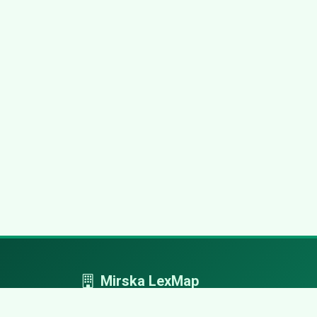
Mirska LexMap
Mirska LexMap - przejrzysty system firm,