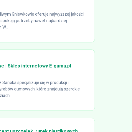
kliwym Gniewkowie oferuje najwyższej jakości
aspokoją potrzeby nawet najbardziej
 W...
 | Sklep internetowy E-guma.pl
 Sanoka specjalizuje się w produkcji i
 wyrobów gumowych, które znajdują szerokie
iach...
cent uszczelek, rurek plastikowych,