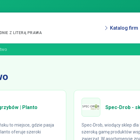
Katalog firm
NIE Z LITERĄ PRAWA
ctwo
wo
grzybów | Planto
Spec-Drob - s
sku to miejsce, gdzie pasja
Spec-Drob, wiodący sklep dla
lanto oferuje szeroki
szeroką gamę produktów wspi
zwierząt. W asortymencie znaj