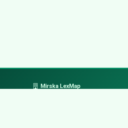
Mirska LexMap
Mirska LexMap - przejrzysty system firm,
zaprojektowany z adwokacką precyzją.