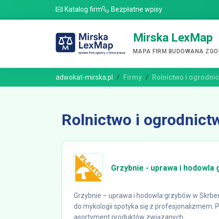
Katalog firm
Bezpłatne wpisy
Mirska LexMap
MAPA FIRM BUDOWANA ZGOD
adwokat-mirska.pl
Firmy
Rolnictwo i ogrodni
Rolnictwo i ogrodnict
Grzybnie - uprawa i hodowla 
Grzybnie – uprawa i hodowla grzybów w Skrbeń
do mykologii spotyka się z profesjonalizmem. P
asortyment produktów związanych...