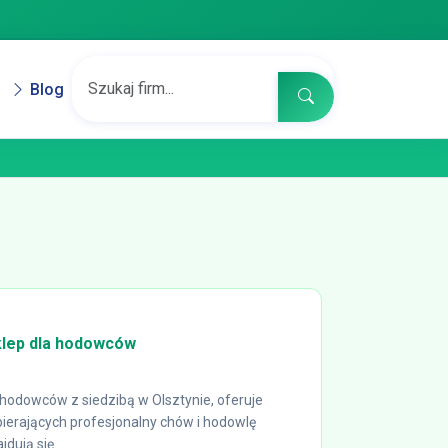
Blog
klep dla hodowców
 hodowców z siedzibą w Olsztynie, oferuje
erających profesjonalny chów i hodowlę
dują się...