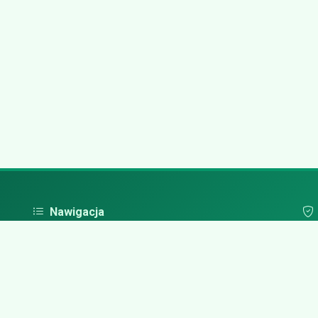
Nawigacja
Strona główna
Pol
Zaloguj się
Dodaj firmę